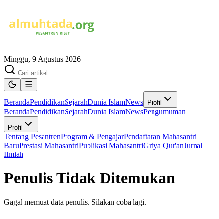
Minggu, 9 Agustus 2026
Beranda
Pendidikan
Sejarah
Dunia Islam
News
Profil
Beranda
Pendidikan
Sejarah
Dunia Islam
News
Pengumuman
Profil
Tentang Pesantren
Program & Pengajar
Pendaftaran Mahasantri
Baru
Prestasi Mahasantri
Publikasi Mahasantri
Griya Qur'an
Jurnal
Ilmiah
Penulis Tidak Ditemukan
Gagal memuat data penulis. Silakan coba lagi.